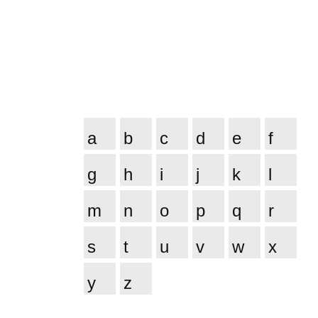
a
b
c
d
e
f
g
h
i
j
k
l
m
n
o
p
q
r
s
t
u
v
w
x
y
z