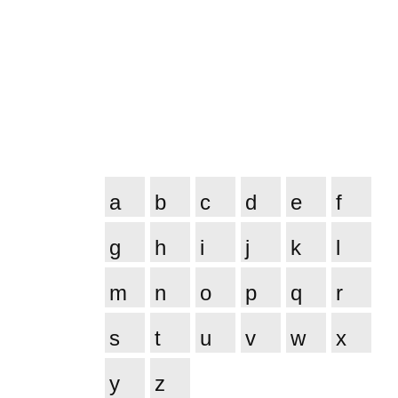
a
b
c
d
e
f
g
h
i
j
k
l
m
n
o
p
q
r
s
t
u
v
w
x
y
z