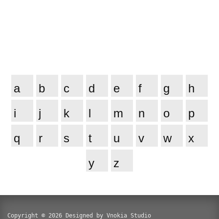
a
b
c
d
e
f
g
h
i
j
k
l
m
n
o
p
q
r
s
t
u
v
w
x
y
z
Copyright © 2026 Designed by Vnokia Studio