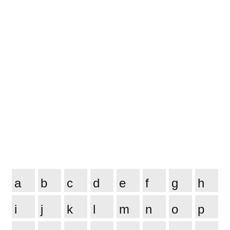
a
b
c
d
e
f
g
h
i
j
k
l
m
n
o
p