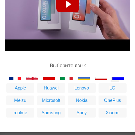
Выберите язык
Apple
Huawei
Lenovo
LG
Meizu
Microsoft
Nokia
OnePlus
realme
Samsung
Sony
Xiaomi