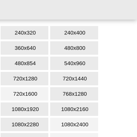
240x320
240x400
360x640
480x800
480x854
540x960
720x1280
720x1440
720x1600
768x1280
1080x1920
1080x2160
1080x2280
1080x2400