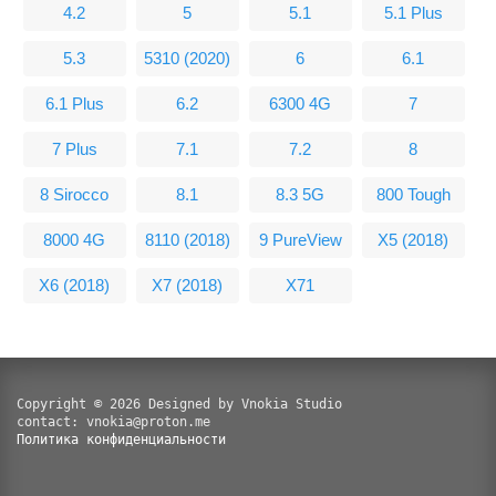
4.2
5
5.1
5.1 Plus
5.3
5310 (2020)
6
6.1
6.1 Plus
6.2
6300 4G
7
7 Plus
7.1
7.2
8
8 Sirocco
8.1
8.3 5G
800 Tough
8000 4G
8110 (2018)
9 PureView
X5 (2018)
X6 (2018)
X7 (2018)
X71
Copyright © 2026 Designed by Vnokia Studio
contact: vnokia@proton.me
Политика конфиденциальности