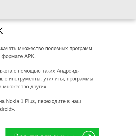
K
скачать множество полезных программ
м формате APK.
джета с помощью таких Андроид-
ные инструменты, утилиты, программы
и множество других.
а Nokia 1 Plus, переходите в наш
roid».